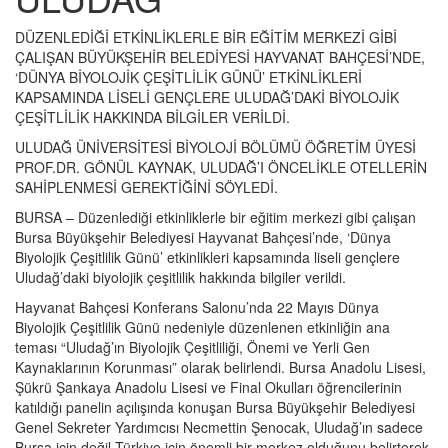
DÜZENLEDİĞİ ETKİNLİKLERLE BİR EĞİTİM MERKEZİ GİBİ
ÇALIŞAN BÜYÜKŞEHİR BELEDİYESİ HAYVANAT BAHÇESİ’NDE,
‘DÜNYA BİYOLOJİK ÇEŞİTLİLİK GÜNÜ’ ETKİNLİKLERİ
KAPSAMINDA LİSELİ GENÇLERE ULUDAĞ’DAKİ BİYOLOJİK
ÇEŞİTLİLİK HAKKINDA BİLGİLER VERİLDİ.
ULUDAĞ ÜNİVERSİTESİ BİYOLOJİ BÖLÜMÜ ÖĞRETİM ÜYESİ
PROF.DR. GÖNÜL KAYNAK, ULUDAĞ’I ÖNCELİKLE OTELLERİN
SAHİPLENMESİ GEREKTİĞİNİ SÖYLEDİ.
BURSA – Düzenlediği etkinliklerle bir eğitim merkezi gibi çalışan
Bursa Büyükşehir Belediyesi Hayvanat Bahçesi’nde, ‘Dünya
Biyolojik Çeşitlilik Günü’ etkinlikleri kapsamında liseli gençlere
Uludağ’daki biyolojik çeşitlilik hakkında bilgiler verildi.
Hayvanat Bahçesi Konferans Salonu’nda 22 Mayıs Dünya
Biyolojik Çeşitlilik Günü nedeniyle düzenlenen etkinliğin ana
teması “Uludağ’ın Biyolojik Çeşitliliği, Önemi ve Yerli Gen
Kaynaklarının Korunması” olarak belirlendi. Bursa Anadolu Lisesi,
Şükrü Şankaya Anadolu Lisesi ve Final Okulları öğrencilerinin
katıldığı panelin açılışında konuşan Bursa Büyükşehir Belediyesi
Genel Sekreter Yardımcısı Necmettin Şenocak, Uludağ’ın sadece
Bursa için değil Türkiye için önemli bir merkez olduğunu belirterek,