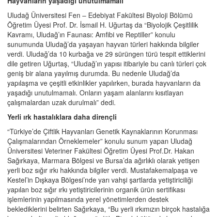
Hayvanların yaşadığı unutulmamalı
Uludağ Üniversitesi Fen – Edebiyat Fakültesi Biyoloji Bölümü
Öğretim Üyesi Prof. Dr. İsmail H. Uğurtaş da “Biyolojik Çeşitlilik
Kavramı, Uludağ’ın Faunası: Amfibi ve Reptiller” konulu
sunumunda Uludağ’da yaşayan hayvan türleri hakkında bilgiler
verdi. Uludağ’da 10 kurbağa ve 29 sürüngen türü tespit ettiklerini
dile getiren Uğurtaş, “Uludağ’ın yapısı itibariyle bu canlı türleri çok
geniş bir alana yayılmış durumda. Bu nedenle Uludağ’da
yapılaşma ve çeşitli etkinlikler yapılırken, burada hayvanların da
yaşadığı unutulmamalı. Onların yaşam alanlarını kısıtlayan
çalışmalardan uzak durulmalı” dedi.
Yerli ırk hastalıklara daha dirençli
“Türkiye’de Çiftlik Hayvanları Genetik Kaynaklarının Korunması
Çalışmalarından Örneklemeler” konulu sunum yapan Uludağ
Üniversitesi Veteriner Fakültesi Öğretim Üyesi Prof.Dr. Hakan
Sağırkaya, Marmara Bölgesi ve Bursa’da ağırlıklı olarak yetişen
yerli boz sığır ırkı hakkında bilgiler verdi. Mustafakemalpaşa ve
Kestel’in Dışkaya Bölgesi’nde yarı vahşi şartlarda yetiştiriciliği
yapılan boz sığır ırkı yetiştiricilerinin organik ürün sertifikası
işlemlerinin yapılmasında yerel yönetimlerden destek
beklediklerini belirten Sağırkaya, “Bu yerli ırkımızın birçok hastalığa