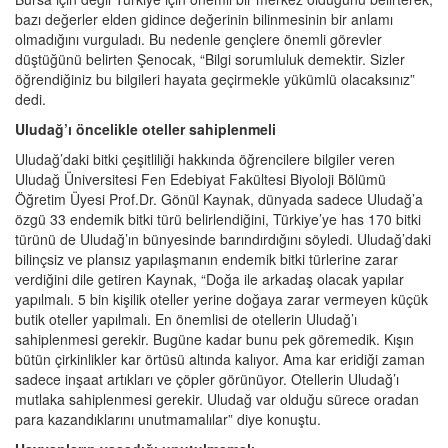
bazı değerler elden gidince değerinin bilinmesinin bir anlamı
olmadığını vurguladı. Bu nedenle gençlere önemli görevler
düştüğünü belirten Şenocak, “Bilgi sorumluluk demektir. Sizler
öğrendiğiniz bu bilgileri hayata geçirmekle yükümlü olacaksınız”
dedi.
Uludağ’ı öncelikle oteller sahiplenmeli
Uludağ’daki bitki çeşitliliği hakkında öğrencilere bilgiler veren
Uludağ Üniversitesi Fen Edebiyat Fakültesi Biyoloji Bölümü
Öğretim Üyesi Prof.Dr. Gönül Kaynak, dünyada sadece Uludağ’a
özgü 33 endemik bitki türü belirlendiğini, Türkiye’ye has 170 bitki
türünü de Uludağ’ın bünyesinde barındırdığını söyledi. Uludağ’daki
bilinçsiz ve plansız yapılaşmanın endemik bitki türlerine zarar
verdiğini dile getiren Kaynak, “Doğa ile arkadaş olacak yapılar
yapılmalı. 5 bin kişilik oteller yerine doğaya zarar vermeyen küçük
butik oteller yapılmalı. En önemlisi de otellerin Uludağ’ı
sahiplenmesi gerekir. Bugüne kadar bunu pek göremedik. Kışın
bütün çirkinlikler kar örtüsü altında kalıyor. Ama kar eridiği zaman
sadece inşaat artıkları ve çöpler görünüyor. Otellerin Uludağ’ı
mutlaka sahiplenmesi gerekir. Uludağ var olduğu sürece oradan
para kazandıklarını unutmamalılar” diye konuştu.