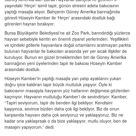
yaşındaki ‘Hırçın’ isimli tapir, günün stresini adeta bakıcısının
yaptığı masajla atıyor. Bahçenin Güney Amerika barınağında
görevli Hüseyin Kamber ile ‘Hırçın’ arasındaki dostluk bağı
görenleri hayran bırakıyor.
Bursa Büyükşehir Belediyesi’ne ait Zoo Park, barındırdığı yüzlerce
hayvan sebebiyle kentin en önemli ziyaret yerlerinden. Yeşillikleri
ve içindeki göllerle hayvanlara doğal ortamlarını aratmayan parkta
bulunan hayvanlar ile bakıcıları arasında yer yer sıcak ilişkiler de
kuruluyor. Bunun en güzel örneklerinden biri de Güney Amerika
barınağının yeni üyelerinden tapir ile bakıcısı Hüseyin Kamber
arasındaki dostluk.
Hüseyin Kamber’in yaptığı masajla yan yatıp ayaklarını yukarı
doğru iyice kaldıran tapir büyük mutluluk yaşıyor. Öyle ki
bakıcısının masajıyla havyanın yüz hatlarının değişmesi gözlerden
kaçmıyor. Hayvanın mutluluğu Kamber’i de sevindiriyor. Kamber,
“Tapiri seviyorum, tapir de benden ilgi bekliyor. Kendisini
kaşıyınca, sevince bizden daha çok ilgi bekliyor. Biz de onun
karşısında hayvanı daha çok seviyoruz ve yaklaşıyoruz. Biz ne
kadar ona yaklaşırsak o da bize yaklaşıyor, mutlu oluyor, ben de
masajını yapıyorum.” dedi.