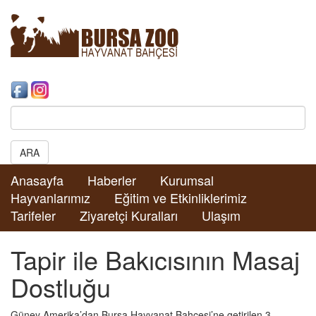
Search:
ARA
Anasayfa
Haberler
Kurumsal
Hayvanlarımız
Eğitim ve Etkinliklerimiz
Tarifeler
Ziyaretçi Kuralları
Ulaşım
Tapir ile Bakıcısının Masaj
Dostluğu
Güney Amerika’dan Bursa Hayvanat Bahçesi’ne getirilen 3