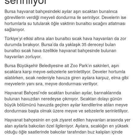
Bursa hayvanat bahçesindeki ayılar aşırı sıcaktan bunalınca
görevlilerin verdiği meyveli dondurma ile serinliyor. Develerin ise
hortumlarla su tutularak öğle vaktinin bunaltıcı sıcağını atlatması
sağlanıyor.
Türkiye’yi etkisi altına alan bunaltıcı sıcak hava hayvanları da zor
durumda bırakıyor. Bursa’da da yaklaşık 35 dereceyi bulan
bunaltıcı sıcak hava özellikle hayvanat bahçesinde bulunan
hayvanları zorluyor.
Bursa Büyükşehir Belediyesine ait Zoo Park’ın sakinleri, aşırı
sıcaklara karşı meyve-sebzelerle serinletiliyor. Develer hortumla
ıslatılırken, sıcak nedeniyle havuza giren ayılara karpuz, elma gibi
meyvelerin yanı sıra, meyve dondurması veriliyor.
Hayvanat Bahçesi’nde sıcaktan bunalan ayılar, barınaklarında
bulunan havuzdan neredeyse çıkmıyor. Sıcaktan dolayı günün
büyük bölümünü havuzda geçiren ayılar kendilerine atılan meyve
dondurması başta olmak üzere meyve ve sebzelerle serinletiliyor.
Hayvanat bahçesinin en çok ziyaret edilen hayvanları arasında yer
alan ayılarla bakıcıları özel ilgileniyor. Ayılara, sıcaklığın en yüksek
olduğu öğle saatlerinde bakıcılar tarafından buz kalıpları içinde