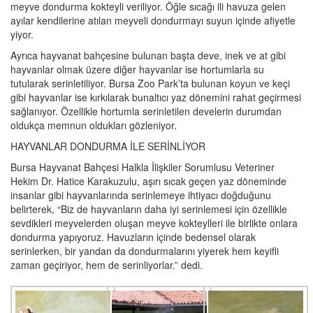
meyve dondurma kokteyli veriliyor. Öğle sıcağı ili havuza gelen
ayılar kendilerine atılan meyveli dondurmayı suyun içinde afiyetle
yiyor.
Ayrıca hayvanat bahçesine bulunan başta deve, inek ve at gibi
hayvanlar olmak üzere diğer hayvanlar ise hortumlarla su
tutularak serinletiliyor. Bursa Zoo Park’ta bulunan koyun ve keçi
gibi hayvanlar ise kırkılarak bunaltıcı yaz dönemini rahat geçirmesi
sağlanıyor. Özellikle hortumla serinletilen develerin durumdan
oldukça memnun oldukları gözleniyor.
HAYVANLAR DONDURMA İLE SERİNLİYOR
Bursa Hayvanat Bahçesi Halkla İlişkiler Sorumlusu Veteriner
Hekim Dr. Hatice Karakuzulu, aşırı sıcak geçen yaz döneminde
insanlar gibi hayvanlarında serinlemeye ihtiyacı doğduğunu
belirterek, “Biz de hayvanların daha iyi serinlemesi için özellikle
sevdikleri meyvelerden oluşan meyve kokteylleri ile birlikte onlara
dondurma yapıyoruz. Havuzların içinde bedensel olarak
serinlerken, bir yandan da dondurmalarını yiyerek hem keyifli
zaman geçiriyor, hem de serinliyorlar.” dedi.