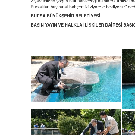
Ziyaretçilerin yoğun bulunabileceği alanlarda fiziksel m
Bursalıları hayvanat bahçemizi ziyarete bekliyoruz” ded
BURSA BÜYÜKŞEHİR BELEDİYESİ
BASIN YAYIN VE HALKLA İLİŞKİLER DAİRESİ BAŞ