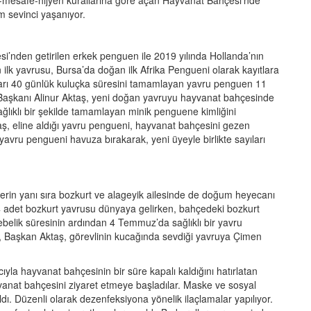
ke-mesafe-hijyen kurallarına göre açan Hayvanat Bahçesi’nde
m sevinci yaşanıyor.
i’nden getirilen erkek penguen ile 2019 yılında Hollanda’nın
ilk yavrusu, Bursa’da doğan ilk Afrika Pengueni olarak kayıtlara
kları 40 günlük kuluçka süresini tamamlayan yavru penguen 11
 Başkanı Alinur Aktaş, yeni doğan yavruyu hayvanat bahçesinde
sağlıklı bir şekilde tamamlayan minik penguene kimliğini
taş, eline aldığı yavru pengueni, hayvanat bahçesini gezen
 yavru pengueni havuza bırakarak, yeni üyeyle birlikte sayıları
rin yanı sıra bozkurt ve alageyik ailesinde de doğum heyecanı
ı 4 adet bozkurt yavrusu dünyaya gelirken, bahçedeki bozkurt
gebelik süresinin ardından 4 Temmuz’da sağlıklı bir yavru
n, Başkan Aktaş, görevlinin kucağında sevdiği yavruya Çimen
la hayvanat bahçesinin bir süre kapalı kaldığını hatırlatan
yvanat bahçesini ziyaret etmeye başladılar. Maske ve sosyal
dı. Düzenli olarak dezenfeksiyona yönelik ilaçlamalar yapılıyor.