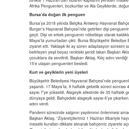
birlikte 1 Haziran’dan itibaren kapılarını yeniden mas
Afrika Penguenleri, bozkurtlar ve Ala Geyiklerde, doğu
Bursa’da doğan ilk penguen
Bursa’ya 2018 yılında Belçika Antwerp Hayvanat Bahçes
Burger’s Hayvanat Bahçesi’nde getirilen dişi penguenin 
geçti. Dişi ve erkek penguenin nöbetleşe olarak kaldı
Mayıs’ta yumurtadan çıktı. Bursa Büyükşehir Belediye
ziyaret etti. Yaklaşık iki ay süren adaptasyon süresini 
belirleyen yeşil beyaz renkteki şeridi takan Başkan Ak
çocuklara da sevdirdi. Başkan Aktaş, Kılıç adını verdiği
15’e ulaşan penguenleri besledi.
Kurt ve geyiklerin yeni üyeleri
Büyükşehir Belediyesi Hayvanat Bahçesi’nde penguenle
yaşandı. 17 Mayıs’ta, 9 haftalık gebelik süreci sonras
sayısı 7’ye yükseldi. Alageyik ailesinde de 35 haftalık 
dünyaya geldi. Bahçedeki alageyik sayısı 6’ya çıkarke
adını verdi.
Pandemi sürecinde salgının yayılımının önlenmesi amacıy
Başkan Aktaş, “Ziyaretçilerimiz 1 Haziran itibariyle ha
mesafe kuralları dikkate alınarak bahçemiz ziyarete açıl