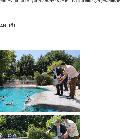
esafeyi anlatan işaretlemeler yapıldı. Bu kurallar çerçevesinde
i.
KANLIĞI