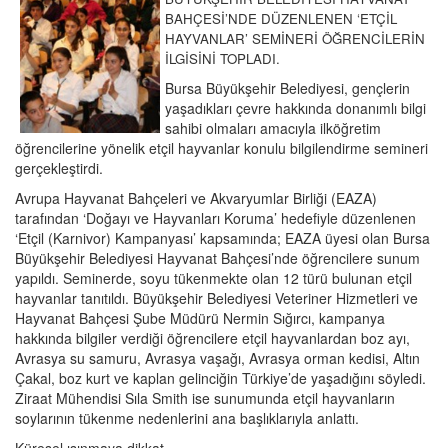
BAHÇESİ’NDE DÜZENLENEN ‘ETÇİL
HAYVANLAR’ SEMİNERİ ÖĞRENCİLERİN
İLGİSİNİ TOPLADI.
Bursa Büyükşehir Belediyesi, gençlerin
yaşadıkları çevre hakkında donanımlı bilgi
sahibi olmaları amacıyla ilköğretim
öğrencilerine yönelik etçil hayvanlar konulu bilgilendirme semineri
gerçekleştirdi.
Avrupa Hayvanat Bahçeleri ve Akvaryumlar Birliği (EAZA)
tarafından ‘Doğayı ve Hayvanları Koruma’ hedefiyle düzenlenen
‘Etçil (Karnivor) Kampanyası’ kapsamında; EAZA üyesi olan Bursa
Büyükşehir Belediyesi Hayvanat Bahçesi’nde öğrencilere sunum
yapıldı. Seminerde, soyu tükenmekte olan 12 türü bulunan etçil
hayvanlar tanıtıldı. Büyükşehir Belediyesi Veteriner Hizmetleri ve
Hayvanat Bahçesi Şube Müdürü Nermin Sığırcı, kampanya
hakkında bilgiler verdiği öğrencilere etçil hayvanlardan boz ayı,
Avrasya su samuru, Avrasya vaşağı, Avrasya orman kedisi, Altın
Çakal, boz kurt ve kaplan gelinciğin Türkiye’de yaşadığını söyledi.
Ziraat Mühendisi Sıla Smith ise sunumunda etçil hayvanların
soylarının tükenme nedenlerini ana başlıklarıyla anlattı.