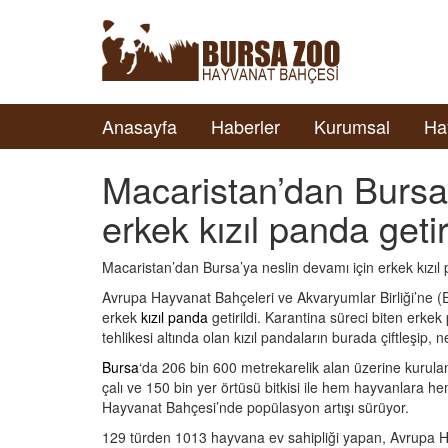
Anasayfa
Haberler
Kurumsal
Ha
Macaristan’dan Bursa’
erkek kızıl panda geti
Macaristan’dan Bursa’ya neslin devamı için erkek kızıl p
Avrupa Hayvanat Bahçeleri ve Akvaryumlar Birliği’ne 
erkek
kızıl panda
getirildi. Karantina süreci biten erke
tehlikesi altında olan kızıl pandaların burada çiftleşip, 
Bursa
‘da 206 bin 600 metrekarelik alan üzerine kurulan
çalı ve 150 bin yer örtüsü bitkisi ile hem hayvanlara 
Hayvanat Bahçesi’nde popülasyon artışı sürüyor.
129 türden 1013 hayvana ev sahipliği yapan, Avrupa H