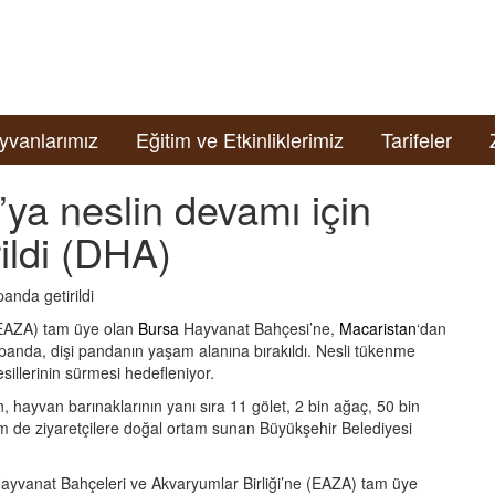
yvanlarımız
Eğitim ve Etkinliklerimiz
Tarifeler
ya neslin devamı için
rildi (DHA)
anda getirildi
(EAZA) tam üye olan
Bursa
Hayvanat Bahçesi’ne,
Macaristan
‘dan
k panda, dişi pandanın yaşam alanına bırakıldı. Nesli tükenme
nesillerinin sürmesi hedefleniyor.
, hayvan barınaklarının yanı sıra 11 gölet, 2 bin ağaç, 50 bin
hem de ziyaretçilere doğal ortam sunan Büyükşehir Belediyesi
ayvanat Bahçeleri ve Akvaryumlar Birliği’ne (EAZA) tam üye