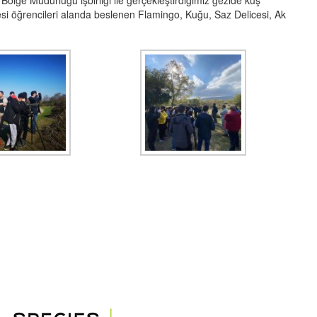
ölge Müdürlüğü işbirliği ile gerçekleştirdiğimiz gezide kuş
si öğrencileri alanda beslenen Flamingo, Kuğu, Saz Delicesi, Ak