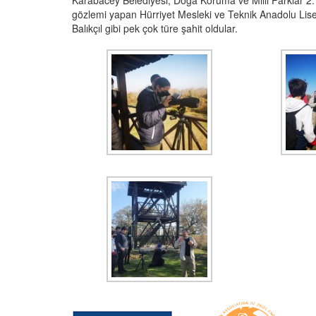
Karabacey Belediyesi, Doğa Koruma ve Milli Parklar 2. B
gözlemi yapan Hürriyet Mesleki ve Teknik Anadolu Lise
Balıkçıl gibi pek çok türe şahit oldular.