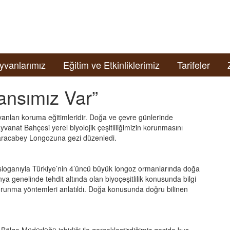
yvanlarımız
Eğitim ve Etkinliklerimiz
Tarifeler
ansımız Var”
anları koruma eğitimleridir. Doğa ve çevre günlerinde
ayvanat Bahçesi yerel biyolojik çeşitliliğimizin korunmasını
aracabey Longozuna gezi düzenledi.
eksloganıyla Türkiye’nin 4’üncü büyük longoz ormanlarında doğa
ya genelinde tehdit altında olan biyoçeşitlilik konusunda bilgi
 korunma yöntemleri anlatıldı. Doğa konusunda doğru bilinen