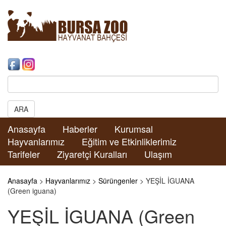
Search:
ARA
Anasayfa
Haberler
Kurumsal
Hayvanlarımız
Eğitim ve Etkinliklerimiz
Tarifeler
Ziyaretçi Kuralları
Ulaşım
Anasayfa
>
Hayvanlarımız
>
Sürüngenler
> YEŞİL İGUANA
(Green iguana)
YEŞİL İGUANA (Green