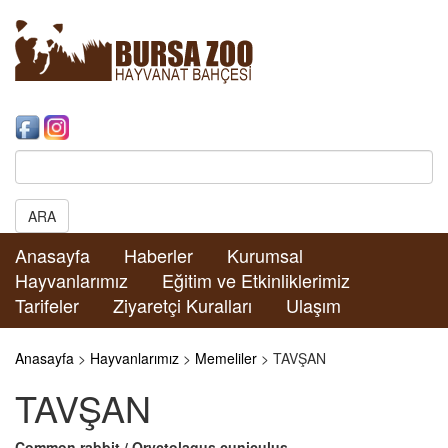
Search:
ARA
Anasayfa
Haberler
Kurumsal
Hayvanlarımız
Eğitim ve Etkinliklerimiz
Tarifeler
Ziyaretçi Kuralları
Ulaşım
Anasayfa
>
Hayvanlarımız
>
Memeliler
> TAVŞAN
TAVŞAN
Common rabbit / Oryctolagus cuniculus