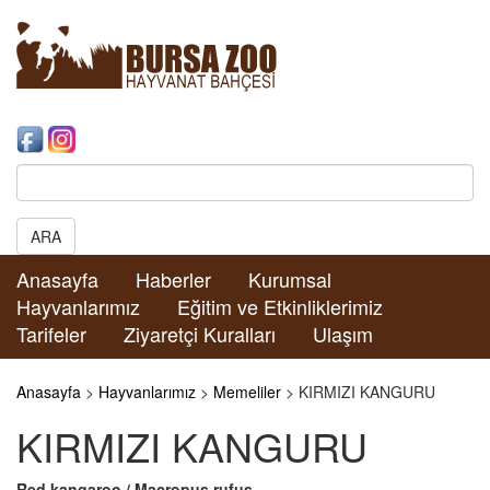
Search:
ARA
Anasayfa
Haberler
Kurumsal
Hayvanlarımız
Eğitim ve Etkinliklerimiz
Tarifeler
Ziyaretçi Kuralları
Ulaşım
Anasayfa
>
Hayvanlarımız
>
Memeliler
> KIRMIZI KANGURU
KIRMIZI KANGURU
Red kangaroo / Macropus rufus