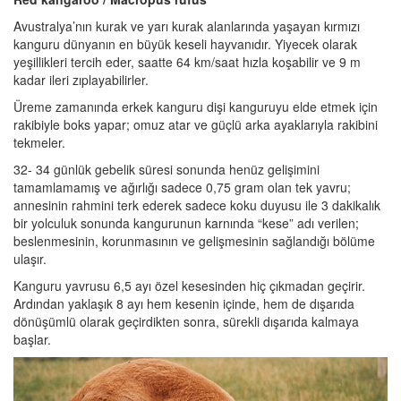
Avustralya’nın kurak ve yarı kurak alanlarında yaşayan kırmızı
kanguru dünyanın en büyük keseli hayvanıdır. Yiyecek olarak
yeşillikleri tercih eder, saatte 64 km/saat hızla koşabilir ve 9 m
kadar ileri zıplayabilirler.
Üreme zamanında erkek kanguru dişi kanguruyu elde etmek için
rakibiyle boks yapar; omuz atar ve güçlü arka ayaklarıyla rakibini
tekmeler.
32- 34 günlük gebelik süresi sonunda henüz gelişimini
tamamlamamış ve ağırlığı sadece 0,75 gram olan tek yavru;
annesinin rahmini terk ederek sadece koku duyusu ile 3 dakikalık
bir yolculuk sonunda kangurunun karnında “kese” adı verilen;
beslenmesinin, korunmasının ve gelişmesinin sağlandığı bölüme
ulaşır.
Kanguru yavrusu 6,5 ayı özel kesesinden hiç çıkmadan geçirir.
Ardından yaklaşık 8 ayı hem kesenin içinde, hem de dışarıda
dönüşümlü olarak geçirdikten sonra, sürekli dışarıda kalmaya
başlar.