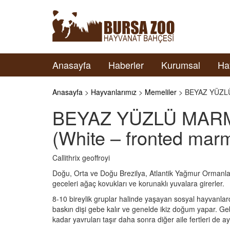
Anasayfa
Haberler
Kurumsal
Ha
Anasayfa
>
Hayvanlarımız
>
Memeliler
> BEYAZ YÜZLÜ
BEYAZ YÜZLÜ MA
(White – fronted mar
Callithrix geoffroyi
Doğu, Orta ve Doğu Brezilya, Atlantik Yağmur Ormanları
geceleri ağaç kovukları ve korunaklı yuvalara girerler.
8-10 bireylik gruplar halinde yaşayan sosyal hayvanlardı
baskın dişi gebe kalır ve genelde ikiz doğum yapar. Geb
kadar yavruları taşır daha sonra diğer aile fertleri de ayn