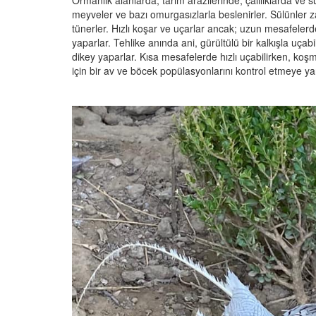
Ormanlık alanlarda, tarım arazilerinde, çalılıklarda ve s
meyveler ve bazı omurgasızlarla beslenirler. Sülünler
tünerler. Hızlı koşar ve uçarlar ancak; uzun mesafelerd
yaparlar. Tehlike anında ani, gürültülü bir kalkışla uçabil
dikey yaparlar. Kısa mesafelerde hızlı uçabilirken, koş
için bir av ve böcek popülasyonlarını kontrol etmeye yar