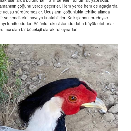
ulak alanlarda bulunurlar. Tahıl taneleri, tohumlar, yapraklar,
 zamanının çoğunu yerde geçirirler. Hem yerde hem de ağaçlarda
e uçuşu sürdüremezler. Uçuşlarını çoğunlukla tehlike altında
ir ve kendilerini havaya fırlatabilirler. Kalkışlarını neredeyse
mayı tercih ederler. Sülünler ekosistemde daha büyük etoburlar
dımcı olan bir böcekçil olarak rol oynarlar.