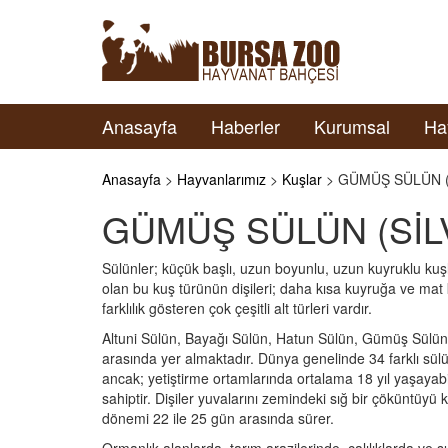
Anasayfa
Haberler
Kurumsal
Ha
Anasayfa
>
Hayvanlarımız
>
Kuşlar
> GÜMÜŞ SÜLÜN (
GÜMÜŞ SÜLÜN (SİL
Sülünler; küçük başlı, uzun boyunlu, uzun kuyruklu kuşla
olan bu kuş türünün dişileri; daha kısa kuyruğa ve mat k
farklılık gösteren çok çeşitli alt türleri vardır.
Altuni Sülün, Bayağı Sülün, Hatun Sülün, Gümüş Sülün, 
arasında yer almaktadır. Dünya genelinde 34 farklı sülü
ancak; yetiştirme ortamlarında ortalama 18 yıl yaşayabil
sahiptir. Dişiler yuvalarını zemindeki sığ bir çöküntüyü 
dönemi 22 ile 25 gün arasında sürer.