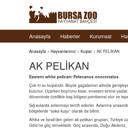
Anasayfa
Haberler
Kurumsal
Ha
Anasayfa
>
Hayvanlarımız
>
Kuşlar
> AK PELİKAN
AK PELİKAN
Eastern white pelican/ Pelecanus onocrotalus
Çok iri su kuşlarıdır. Büyük gagalarının altında genişley
bulunur. Uçarken boynunu kısar, ensesini sırtına yaslar
döneminde özellikle baş bölgesi pembemsi olur ve tepe t
Sığ sularda avlanmayı tercih ederler. Avlanma sırasında
bölgelerde “saka kuşu” olarak da bilinir.
Afrika ve İsrail’den gelen ak pelikan grupları, Türkiy
Gölü’ne göç etmektedir. Göç sırasında, Doğu Akdeniz