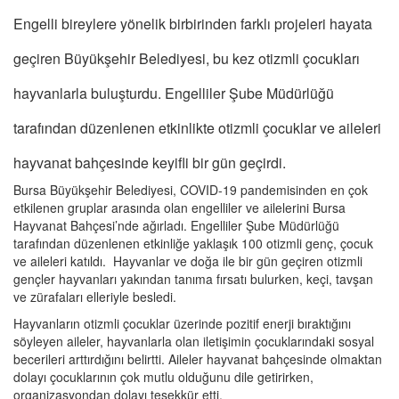
Engelli bireylere yönelik birbirinden farklı projeleri hayata
geçiren Büyükşehir Belediyesi, bu kez otizmli çocukları
hayvanlarla buluşturdu. Engelliler Şube Müdürlüğü
tarafından düzenlenen etkinlikte otizmli çocuklar ve aileleri
hayvanat bahçesinde keyifli bir gün geçirdi.
Bursa Büyükşehir Belediyesi, COVID-19 pandemisinden en çok
etkilenen gruplar arasında olan engelliler ve ailelerini Bursa
Hayvanat Bahçesi’nde ağırladı. Engelliler Şube Müdürlüğü
tarafından düzenlenen etkinliğe yaklaşık 100 otizmli genç, çocuk
ve aileleri katıldı. Hayvanlar ve doğa ile bir gün geçiren otizmli
gençler hayvanları yakından tanıma fırsatı bulurken, keçi, tavşan
ve zürafaları elleriyle besledi.
Hayvanların otizmli çocuklar üzerinde pozitif enerji bıraktığını
söyleyen aileler, hayvanlarla olan iletişimin çocuklarındaki sosyal
becerileri arttırdığını belirtti. Aileler hayvanat bahçesinde olmaktan
dolayı çocuklarının çok mutlu olduğunu dile getirirken,
organizasyondan dolayı teşekkür etti.