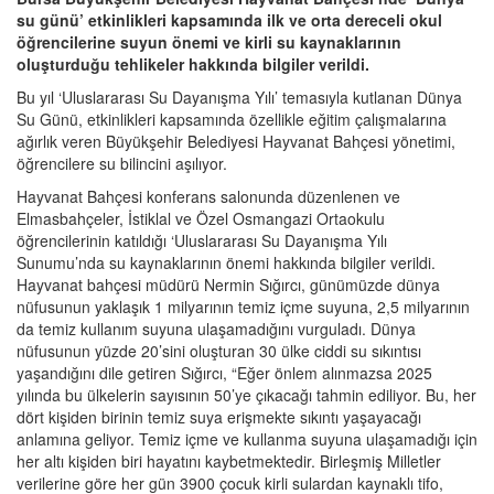
su günü’ etkinlikleri kapsamında ilk ve orta dereceli okul
öğrencilerine suyun önemi ve kirli su kaynaklarının
oluşturduğu tehlikeler hakkında bilgiler verildi.
Bu yıl ‘Uluslararası Su Dayanışma Yılı’ temasıyla kutlanan Dünya
Su Günü, etkinlikleri kapsamında özellikle eğitim çalışmalarına
ağırlık veren Büyükşehir Belediyesi Hayvanat Bahçesi yönetimi,
öğrencilere su bilincini aşılıyor.
Hayvanat Bahçesi konferans salonunda düzenlenen ve
Elmasbahçeler, İstiklal ve Özel Osmangazi Ortaokulu
öğrencilerinin katıldığı ‘Uluslararası Su Dayanışma Yılı
Sunumu’nda su kaynaklarının önemi hakkında bilgiler verildi.
Hayvanat bahçesi müdürü Nermin Sığırcı, günümüzde dünya
nüfusunun yaklaşık 1 milyarının temiz içme suyuna, 2,5 milyarının
da temiz kullanım suyuna ulaşamadığını vurguladı. Dünya
nüfusunun yüzde 20’sini oluşturan 30 ülke ciddi su sıkıntısı
yaşandığını dile getiren Sığırcı, “Eğer önlem alınmazsa 2025
yılında bu ülkelerin sayısının 50’ye çıkacağı tahmin ediliyor. Bu, her
dört kişiden birinin temiz suya erişmekte sıkıntı yaşayacağı
anlamına geliyor. Temiz içme ve kullanma suyuna ulaşamadığı için
her altı kişiden biri hayatını kaybetmektedir. Birleşmiş Milletler
verilerine göre her gün 3900 çocuk kirli sulardan kaynaklı tifo,