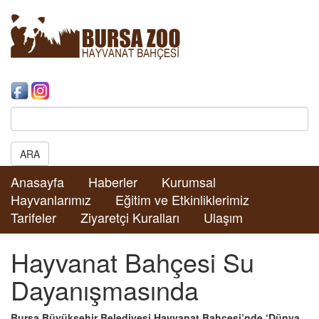
Search:
ARA
Anasayfa
Haberler
Kurumsal
Hayvanlarımız
Eğitim ve Etkinliklerimiz
Tarifeler
Ziyaretçi Kuralları
Ulaşım
Hayvanat Bahçesi Su
Dayanışmasında
Bursa Büyükşehir Belediyesi Hayvanat Bahçesi’nde ‘Dünya