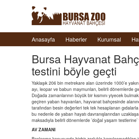
Anasayfa
Haberler
Kurumsal
Ha
Bursa Hayvanat Bahçe
testini böyle geçti
Yaklaşık 206 bin metrekare alan üzerinde 1000’e yakı
ayı, leopar ve babun maymunları, belirli dönemlerde gı
Doğada zamanlarının büyük bir kısmını yiyecek bulmak,
geçiren yaban hayvanları, hayvanat bahçesinde alanınd
tarafından besin değerleri tek tek hesaplanan gıdalarl
bu nedenle de yaban hayatı davranışlarından uzaklaşan b
maksadıyla belirli dönemlerde ’doğal yaşam testlerine’ t
AV ZAMANI
Beslenme konusunda hiçbir zorlukla karşılaşmadıkları 