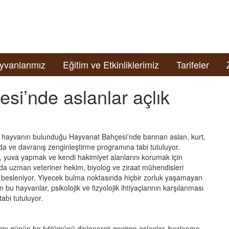
yvanlarımız
Eğitim ve Etkinliklerimiz
Tarifeler
si’nde aslanlar açlık
n hayvanın bulunduğu Hayvanat Bahçesi’nde barınan aslan, kurt,
da ve davranış zenginleştirme programına tabi tutuluyor.
 yuva yapmak ve kendi hakimiyet alanlarını korumak için
a uzman veteriner hekim, biyolog ve ziraat mühendisleri
a besleniyor. Yiyecek bulma noktasında hiçbir zorluk yaşamayan
u hayvanlar, psikolojik ve fizyolojik ihtiyaçlarının karşılanması
abi tutuluyor.
için günün bir bölümünü dinlenerek geçiren aslanlar, beslenme