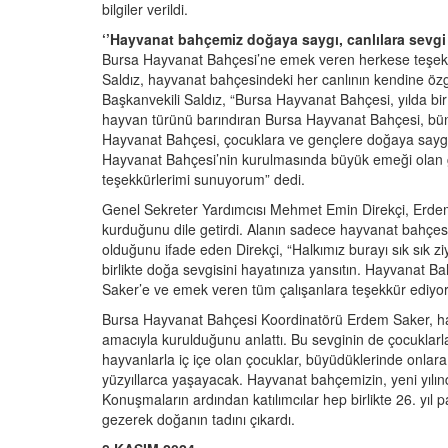
bilgiler verildi.
‘’Hayvanat bahçemiz doğaya saygı, canlılara sevgi bi
Bursa Hayvanat Bahçesi’ne emek veren herkese teşek
Saldız, hayvanat bahçesindeki her canlının kendine özgü 
Başkanvekili Saldız, “Bursa Hayvanat Bahçesi, yılda bir m
hayvan türünü barındıran Bursa Hayvanat Bahçesi, büny
Hayvanat Bahçesi, çocuklara ve gençlere doğaya saygı, c
Hayvanat Bahçesi’nin kurulmasında büyük emeği olan
teşekkürlerimi sunuyorum” dedi.
Genel Sekreter Yardımcısı Mehmet Emin Direkçi, Erdem 
kurduğunu dile getirdi. Alanın sadece hayvanat bahçesi
olduğunu ifade eden Direkçi, “Halkımız burayı sık sık zi
birlikte doğa sevgisini hayatınıza yansıtın. Hayvana
Saker’e ve emek veren tüm çalışanlara teşekkür ediyo
Bursa Hayvanat Bahçesi Koordinatörü Erdem Saker, ha
amacıyla kurulduğunu anlattı. Bu sevginin de çocuklarl
hayvanlarla iç içe olan çocuklar, büyüdüklerinde onlar
yüzyıllarca yaşayacak. Hayvanat bahçemizin, yeni yılınd
Konuşmaların ardından katılımcılar hep birlikte 26. yıl
gezerek doğanın tadını çıkardı.