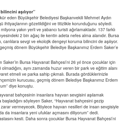
lincini aşılıyor’’
kür eden Büyükşehir Belediyesi Başkanvekili Mehmet Aydın
ihtiyaçlarının gözetildiğini ve titizlikle korunduğunu söyledi.
ilyona yakın yerli ve yabancı turisti ağırlamaktadır. 137 farklı
esindeki 2 bin ağaç ile kentin adeta nefes alma alanıdır. Bursa
anlılara sevgi ve ekolojik dengeyi koruma bilincini de aşılıyor.
 geçmiş dönem Büyükşehir Belediye Başkanımız Erdem Saker’e
Saker’in Bursa Hayvanat Bahçesi’ni 26 yıl önce çocuklar için
 olmadığını, aynı zamanda huzur veren bir park ve eğitim alanı
yaret etmeli ve parka sahip çıkmalı. Burada gördüklerinizle
t Bahçemizin kurucusu, geçmiş dönem Belediye Başkanımız Erdem
rum” diye konuştu.
yvanat bahçesinin insanlara hayvan sevgisini aşılamak
a başladığını söyleyen Saker, “Hayvanat bahçesini gezip
a zarar vermeyecek. Böylece hayvan nesilleri de insan sevgisiyle
a da insanlara yeni ufuklar açmasını diliyorum” dedi.
 pastasını kesti. Daha sonra çocuklar Bursa Hayvanat Bahçesi’ni