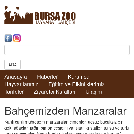
Search:
ARA
Anasayfa
Haberler
Kurumsal
Hayvanlarımız
Eğitim ve Etkinliklerimiz
Tarifeler
Ziyaretçi Kuralları
Ulaşım
Bahçemizden Manzaralar
Kanlı canlı muhteşem manzaralar, çimenler, uçsuz bucaksız bir
gök, ağaçlar, ışığın bin bir çeşidini yansıtan kristaller, şu su ve türlü
türlü yansımalar. Nedir bunlar, halüsinasyon mu bütün bunlar?