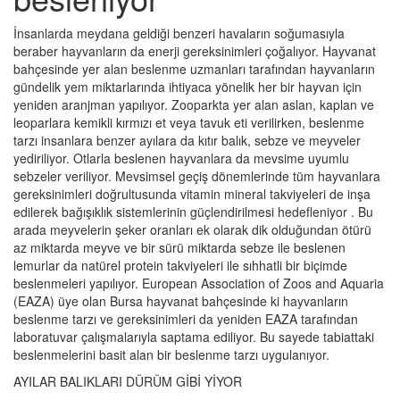
İnsanlarda meydana geldiği benzeri havaların soğumasıyla
beraber hayvanların da enerji gereksinimleri çoğalıyor. Hayvanat
bahçesinde yer alan beslenme uzmanları tarafından hayvanların
gündelik yem miktarlarında ihtiyaca yönelik her bir hayvan için
yeniden aranjman yapılıyor. Zooparkta yer alan aslan, kaplan ve
leoparlara kemikli kırmızı et veya tavuk eti verilirken, beslenme
tarzı insanlara benzer ayılara da kıtır balık, sebze ve meyveler
yediriliyor. Otlarla beslenen hayvanlara da mevsime uyumlu
sebzeler veriliyor. Mevsimsel geçiş dönemlerinde tüm hayvanlara
gereksinimleri doğrultusunda vitamin mineral takviyeleri de inşa
edilerek bağışıklık sistemlerinin güçlendirilmesi hedefleniyor . Bu
arada meyvelerin şeker oranları ek olarak dik olduğundan ötürü
az miktarda meyve ve bir sürü miktarda sebze ile beslenen
lemurlar da natürel protein takviyeleri ile sıhhatli bir biçimde
beslenmeleri yapılıyor. European Association of Zoos and Aquaria
(EAZA) üye olan Bursa hayvanat bahçesinde ki hayvanların
beslenme tarzı ve gereksinimleri da yeniden EAZA tarafından
laboratuvar çalışmalarıyla saptama ediliyor. Bu sayede tabiattaki
beslenmelerini basit alan bir beslenme tarzı uygulanıyor.
AYILAR BALIKLARI DÜRÜM GİBİ YİYOR